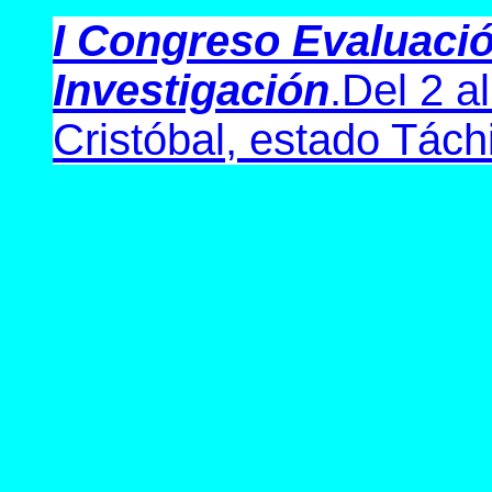
I Congreso Evaluació
Investigación
.
Del 2 a
Cristóbal, estado Tách