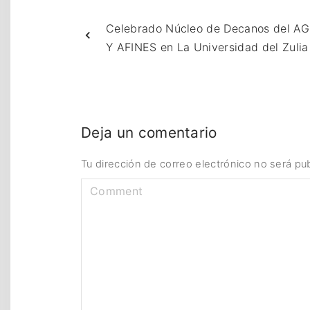
Celebrado Núcleo de Decanos del
Y AFINES en La Universidad del Zulia
Deja un comentario
Tu dirección de correo electrónico no será pub
C
o
m
m
e
n
t