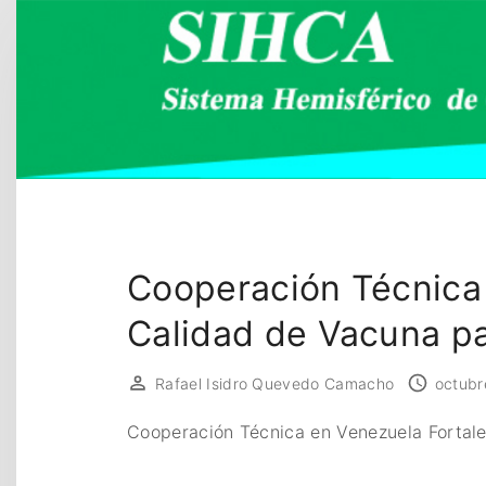
S
k
i
p
t
o
c
o
n
t
Cooperación Técnica 
e
Calidad de Vacuna pa
n
t
Rafael Isidro Quevedo Camacho
octubr
Cooperación Técnica en Venezuela Fortale