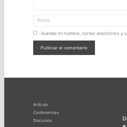
N
a
m
Guardar mi nombre, correo electrónico y 
e
*
Artículo
Conferencias
U
Discursos
e