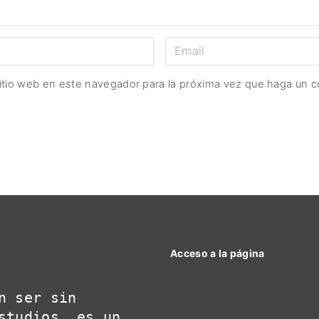
E
m
a
sitio web en este navegador para la próxima vez que haga un c
i
l
*
Acceso a la página
n ser sin 
studios, es un 