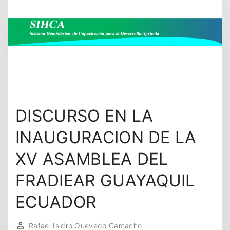
S
k
i
p
t
o
c
o
DISCURSO EN LA
n
t
INAUGURACION DE LA
e
XV ASAMBLEA DEL
n
t
FRADIEAR GUAYAQUIL
ECUADOR
Rafael Isidro Quevedo Camacho