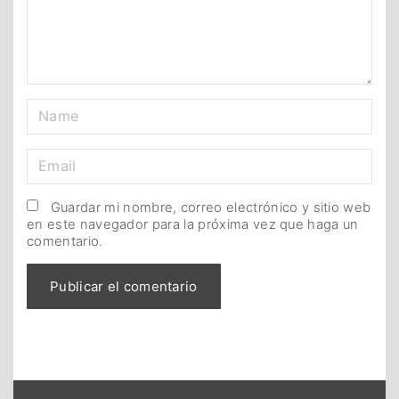
n
t
N
a
m
E
e
m
*
a
Guardar mi nombre, correo electrónico y sitio web
en este navegador para la próxima vez que haga un
i
comentario.
l
*